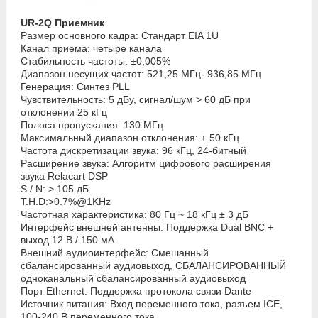
UR-2Q
Приемник
Размер основного кадра: Стандарт EIA 1U
Канал приема: четыре канала
Стабильность частоты: ±0,005%
Диапазон несущих частот: 521,25 МГц- 936,85 МГц
Генерация: Синтез PLL
Чувствительность: 5 дБу, сигнал/шум > 60 дБ при
отклонении 25 кГц
Полоса пропускания: 130 МГц
Максимальный диапазон отклонения: ± 50 кГц
Частота дискретизации звука: 96 кГц, 24-битный
Расширение звука: Алгоритм цифрового расширения
звука Relacart DSP
S / N: > 105 дБ
T.H.D:>0.7%@1KHz
Частотная характеристика: 80 Гц ~ 18 кГц ± 3 дБ
Интерфейс внешней антенны: Поддержка Dual BNC +
выход 12 В / 150 мА
Внешний аудиоинтерфейс: Смешанный
сбалансированный аудиовыход, СБАЛАНСИРОВАННЫЙ
одноканальный сбалансированный аудиовыход
Порт Ethernet: Поддержка протокола связи Dante
Источник питания: Вход переменного тока, разъем ICE,
100-240 В переменного тока