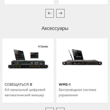
Батарея: AA x2
Потребляемый ток: 130 мА (типичный)
Время автономной работы: приблизительно 8 часов
Размеры (мм): 84 (В) × 66 (Ш) × 23 (Г)
Вес (без батареи): Приблизительно 155 г
Аксессуары
СОВЕЩАТЬСЯ X
WMS-1
64-канальный цифровой
Беспроводная система
автоматический микшер
управления