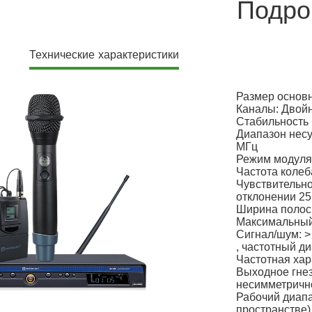
Подро
Технические характеристики
Размер основн
Каналы: Двойн
Стабильность
Диапазон несу
МГц
Режим модуля
Частота колеб
Чувствительно
отклонении 25
Ширина полосы
Максимальный 
Сигнал/шум: >
, частотный ди
Частотная хара
Выходное гнез
несимметричн
Рабочий диапа
пространстве)