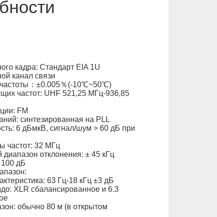
бности
ого кадра: Стандарт EIA 1U
ой канал связи
 частоты：±0.005％(-10℃~50℃)
щих частот: UHF 521,25 МГц-936,85
ции: FM
аний: синтезированная на PLL
сть: 6 дБмкВ, сигнал/шум > 60 дБ при
 частот: 32 МГц
диапазон отклонения: ± 45 кГц
 100 дБ
апазон:
ктеристика: 63 Гц-18 кГц ±3 дБ
до: XLR сбалансированное и 6.3
ое
зон: обычно 80 м (в открытом