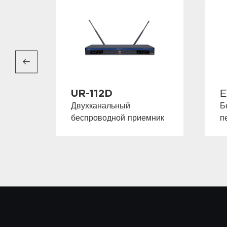
UR-112D
Е
Двухканальный
Б
беспроводной приемник
п