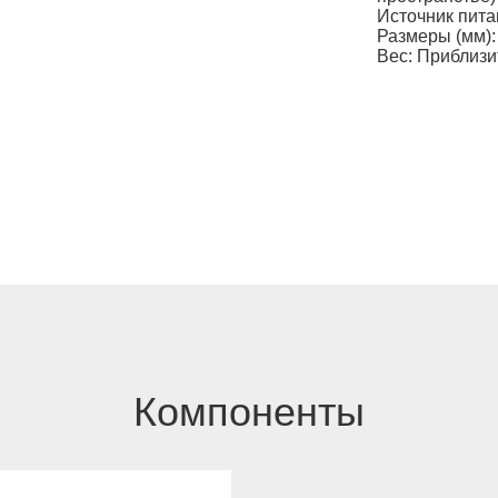
Источник питан
Размеры (мм): 
Вес: Приблизит
Компоненты
чик в рюкзаке