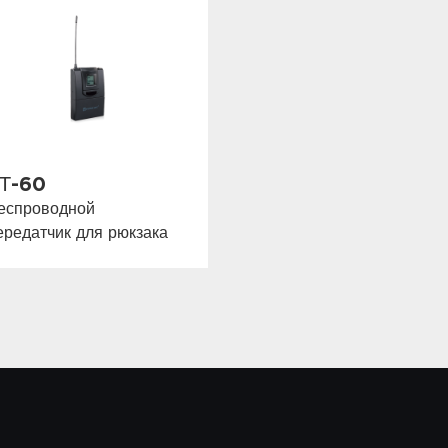
Т-60
еспроводной
ередатчик для рюкзака