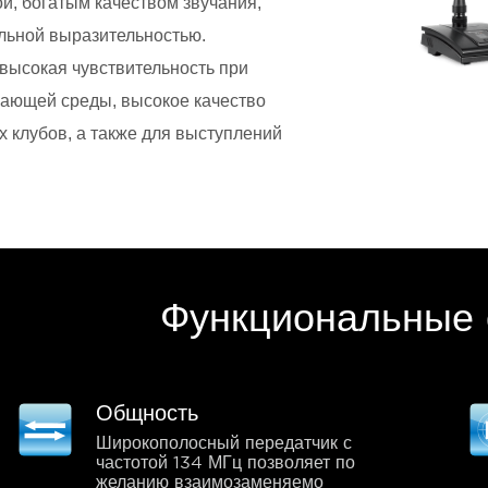
й, богатым качеством звучания,
альной выразительностью.
высокая чувствительность при
ающей среды, высокое качество
х клубов, а также для выступлений
Функциональные 
Общность
Широкополосный передатчик с
частотой 134 МГц позволяет по
желанию взаимозаменяемо