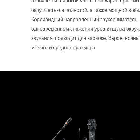
отличается широкой частотной характеристико
округлостью и полнотой, а также мощной вок
Кордиоидный направленный звукосниматель, 
одновременном снижении уровня шума окруж
звучания, подходит для караоке, баров, ночны
малого и среднего размера.