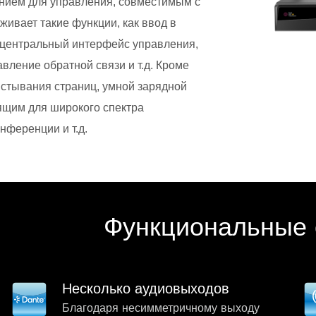
ием для управления, совместимым с
ивает такие функции, как ввод в
, центральный интерфейс управления,
вление обратной связи и т.д. Кроме
истывания страниц, умной зарядной
дящим для широкого спектра
нференции и т.д.
Функциональные 
Несколько аудиовыходов
Благодаря несимметричному выходу