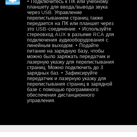
• Подключитесь к ПК или учебному
планшету для ввода/вывода звука
через USB. Управление
перелистыванием страниц также
передается на ПК или планшет через
это USB-соединение. • Используйте
стереовход AUX в разъеме RCA для
подключения аудиооборудования с
линейным выходом. • Подайте
питание на зарядную базу, чтобы
можно было заряжать передатчик и
лазерную указку для перелистывания
страниц. Можно подключить до 3
зарядных баз. • Зафиксируйте
передатчик и лазерную указку для
перелистывания страниц в зарядной
базе с помощью программного
обеспечения дистанционного
управления.