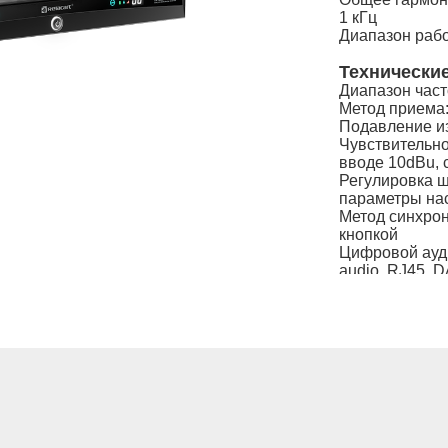
1 кГц
Диапазон рабо
Технические
Диапазон част
Метод приема
Подавление и
Чувствительно
вводе 10dBu, 
Регулировка 
параметры на
Метод синхрон
кнопкой
Цифровой ауд
audio, RJ45, 
Режим питания
Размеры (мм): 
Вес нетто: 1,9 
Технические
преобразов
Диапазон несу
Режим генерац
Мощность пере