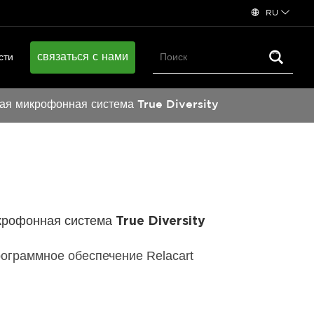
RU
связаться с нами
сти
ая микрофонная система True Diversity
рофонная система True Diversity
ограммное обеспечение Relacart