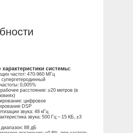
бности
 характеристики системы:
щих частот: 470-960 МГц
: супергетеродинный
частоты: 0,005%
абочее расстояние: ≥20 метров (в
овиях)
ирование: цифровое
ирование DSP
тизации звука: 48 кГц
ктеристика звука: 500 Гц ~ 15 КБ, ±3
диапазон: 88 дБ
ческое искажение: ≤0,8%, при частоте