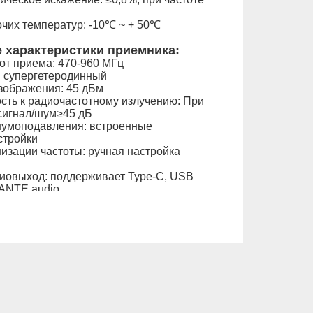
чих температур: -10℃ ~ + 50℃
 характеристики приемника:
от приема: 470-960 МГц
: супергетеродинный
зображения: 45 дБм
сть к радиочастотному излучению: При
сигнал/шум≥45 дБ
шумоподавления: встроенные
стройки
изации частоты: ручная настройка
иовыход: поддерживает Type-C, USB
DANTE audio
: 12 В постоянного тока 1 А
410 мм (ш) * 206 мм (г) * 43 мм (в)
кг
 характеристики
ателя:
щих частот: 470-960 МГц
ии: синтез частоты PLL
дачи: 13,5 дБм