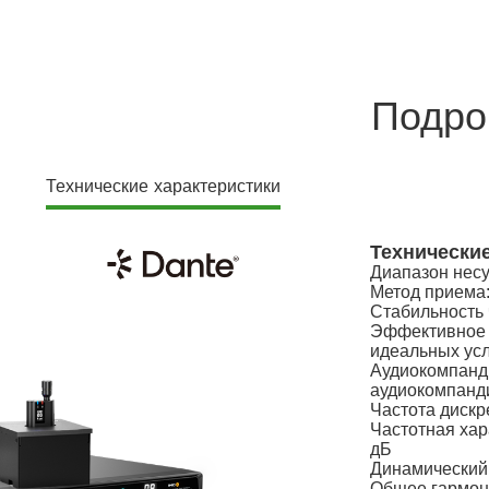
Подро
Технические характеристики
Технические
Диапазон несу
Метод приема
Стабильность 
Эффективное р
идеальных усл
Аудиокомпанд
аудиокомпанд
Частота дискре
Частотная хара
дБ
Динамический 
Общее гармони