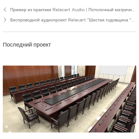
Пример из практики Relacart Audio | Потолочный матричный микрофон ACM-600 с искусственным интеллектом, установленный в ведущей группе компаний авиационной промышленности
Беспроводной аудиопроект Relacart "Шестая годовщина "Континента Дуло";: Расцвет китайской анимации и национальный тренд
Последний проект