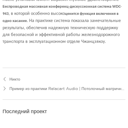
Беспроводная массивная конференц-дискуссионная система WDC-
, в которой особенно высоко
943
ценится функция включения в
. На практике система показала замечательные
одно касание
результаты, обеспечив надежную техническую поддержку
для безопасной и эффективной работы железнодорожного
транспорта в эксплуатационном отделе Чжанцзякоу.
Никто
Пример из практики Relacart Audio | Потолочный матричный микрофон ACM-600 с искусственным интеллектом, установленный в ведущей группе компаний авиационной промышленности
Последний проект