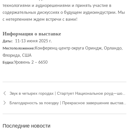
технологиями и аудиорешениями и принять участие в
содержательных дискуссиях о будущем аудиоиндустрии. Мы
с нетерпением ждем встречи с вами!
Информация о выставке
11-13 июня 2025 г.
Даты:
Конференц-центр округа Ориндж, Орландо,
Местоположение:
Флорида, США
Уровень 2 – 6650
Будка:
Звук в четырех городах | Стартует Национальное роуд—шоу Relacart 2025 - Вас ждет более качественное звуковое сопровождение!
Благодарность за поездку | Прекрасное завершение выставки в Гуанчжоу – Relacart с нетерпением ждет возможности открыть с Вами новую главу в области акустики!
Последние новости