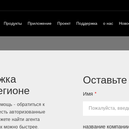
Продукты
Приложение
Проект
Поддержка
о нас
Ново
жка
Оставьте
егионе
Имя
*
мощь - обратиться к
 есть авторизованные
жете найти агента
название компани
ак можно быстрее.