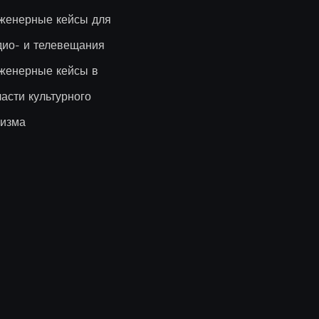
женерные кейсы для
дио- и телевещания
женерные кейсы в
ласти культурного
ризма