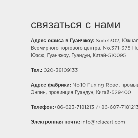
связаться с нами
Адрес офиса в Гуанчжоу:
Suite1302, Южная
Всемирного торгового центра, No.371-375 H
Юэсю, Гуанчжоу, Гуандун, Китай-510095
Тел.:
020-38109133
Адрес фабрики:
No.10 Fuxing Road, промы
Энпин, провинция Гуандун, Китай-529400
Телефон:
+86-623-7181213 /
+86-
607
-718121
Электронная почта:
info@relacart.com