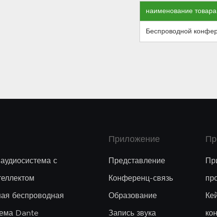
наименование товара
Беспроводной конфе
Приложение
Пр
 аудиосистема с
Представление
Пр
теллектом
Конференц-связь
пр
ая беспроводная
Образование
Ке
ема Dante
Запись звука
ко