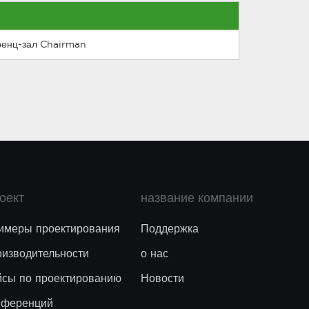
ренц-зал Chairman
оект
название компании
имеры проектирования
Поддержка
оизводительности
о нас
йсы по проектированию
Новости
нференций