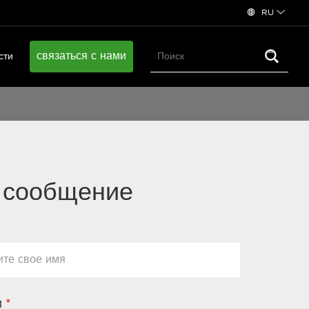
RU
связаться с нами
сти
 сообщение
и
*