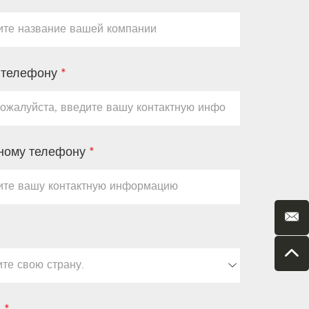
о телефону
*
ьному телефону
*