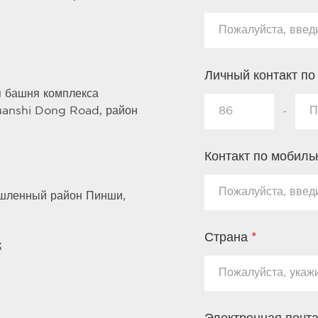
Личный контакт п
 башня комплекса
uanshi Dong Road, район
-
Контакт по мобил
шленный район Пинши,
Страна
*
3