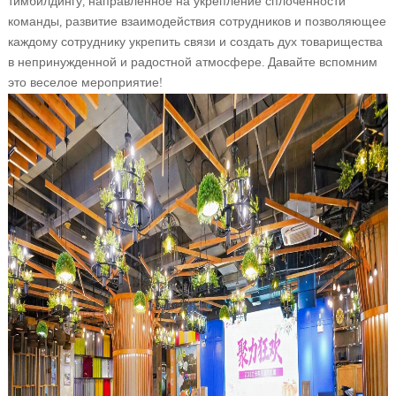
тимбилдингу, направленное на укрепление сплоченности
команды, развитие взаимодействия сотрудников и позволяющее
каждому сотруднику укрепить связи и создать дух товарищества
в непринужденной и радостной атмосфере. Давайте вспомним
это веселое мероприятие!