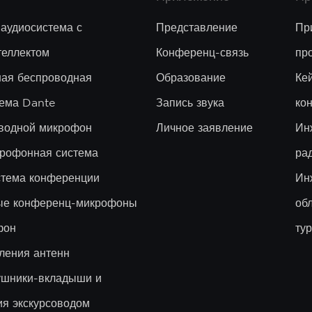
 аудиосистема с
Представление
Пр
теллектом
Конференц-связь
пр
ая беспроводная
Образование
Ке
ема Dante
Запись звука
ко
водной микрофон
Личное заявление
Ин
рофонная система
ра
стема конференции
Ин
вые конференц-микрофоны
об
фон
ту
ления антенн
ушники-вкладыши и
ия экскурсоводом