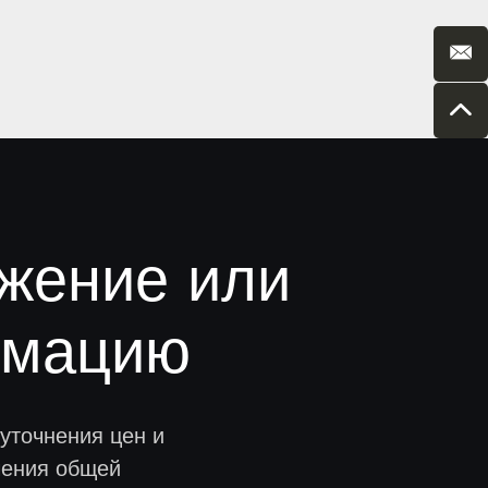
жение или
рмацию
уточнения цен и
чения общей