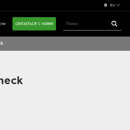
RU
связаться с нами
сти
ck
neck