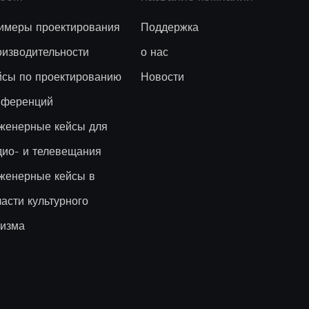
имеры проектирования
Поддержка
оизводительности
о нас
йсы по проектированию
Новости
нференций
женерные кейсы для
дио- и телевещания
женерные кейсы в
ласти культурного
ризма