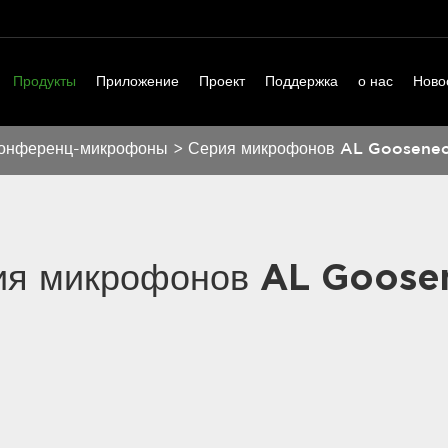
Продукты
Приложение
Проект
Поддержка
о нас
Ново
конференц-микрофоны
>
Серия микрофонов AL Goosene
ия микрофонов AL Goose